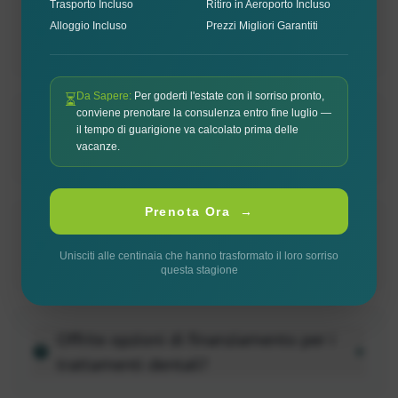
Trasporto Incluso
Ritiro in Aeroporto Incluso
La prima consulenza e l'esame sono
+
Alloggio Incluso
Prezzi Migliori Garantiti
gratuiti?
Da Sapere:
Per goderti l'estate con il sorriso pronto,
⏳
conviene prenotare la consulenza entro fine luglio —
Quali metodi di pagamento sono
il tempo di guarigione va calcolato prima delle
+
vacanze.
disponibili?
Prenota Ora →
È possibile ricevere la fattura in una
+
lingua straniera?
Unisciti alle centinaia che hanno trasformato il loro sorriso
questa stagione
Offrite opzioni di finanziamento per i
+
trattamenti dentali?