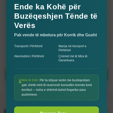
States
Ende ka Kohë për
+1
Emaili
Buzëqeshjen Tënde të
Verës
Detajet
Pak vende të mbetura për Korrik dhe Gusht
Transporti i Përfshirë
Marrja në Aeroport e
Përfshirë
Pranoj
Politika e Privatësisë
dhe
Kushtet e
Akomodimi i Përfshirë
Çmimet më të Mira të
përdorimit
.
Garantuara
DËRGO KËRKESËN
Mirë të Dish:
Për ta shijuar verën me buzëqeshjen
⏳
gati, është mirë të rezervosh konsultën brenda fund
korrikut — koha e shërimit duhet llogaritur para
pushimeve.
Pse të zgjidhni Turizmin Dentar
Rezervo Tani →