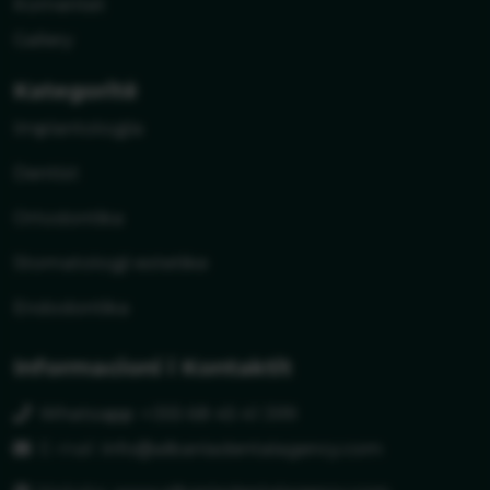
Komentet
Gallery
Kategoritë
Implantologjia
Dentist
Ortodontika
Stomatologji estetike
Endodontika
Informacioni i Kontaktit
Whatsapp: +355 68 45 41 399
E-mail:
info@albaniadentalagency.com