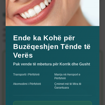
Eksploroni Shërbimet tona
Zbuloni gamën e shërbimeve profesionale dentare
që ofrojmë. Kujdes cilësor, teknika inovative dhe
plane trajtimi të personalizuara të përshtatura
Ende ka Kohë për
vetëm për ju.
Buzëqeshjen Tënde të
Verës
Nje ure qeramike e mbeshtetur ne
Pak vende të mbetura për Korrik dhe Gusht
implante
Transporti i Përfshirë
Marrja në Aeroport e
Një urë qeramike e mbështetur nga implante
Përfshirë
Akomodimi i Përfshirë
Çmimet më të Mira të
Garantuara