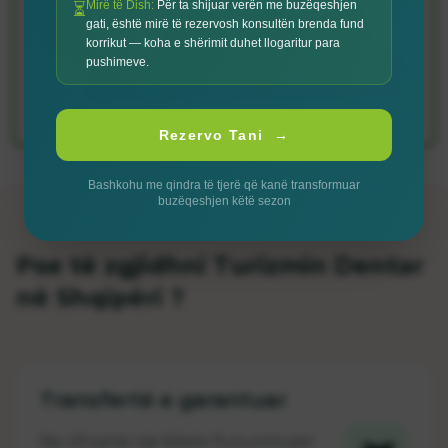
Mirë të Dish:
Për ta shijuar verën me buzëqeshjen
⏳
gati, është mirë të rezervosh konsultën brenda fund
korrikut — koha e shërimit duhet llogaritur para
pushimeve.
Rezervo Tani →
Bashkohu me qindra të tjerë që kanë transformuar
buzëqeshjen këtë sezon
Pse të zgjidhni Turizmin Dentar
në Shqipëri ?
Transfertë e garantuar
Ne ofrojmë një biletë fluturimi për