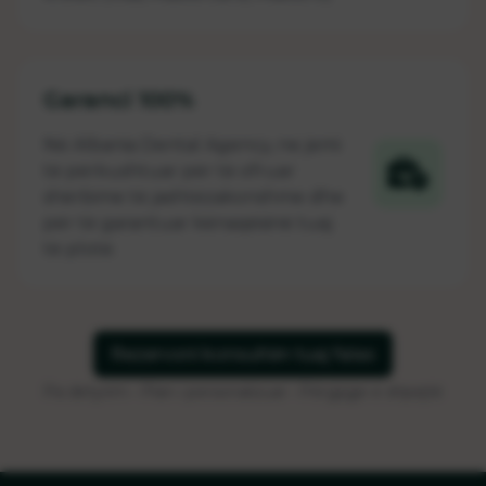
Garanci 100%
Në Albania Dental Agency, ne jemi
të përkushtuar për të ofruar
shërbime të jashtëzakonshme dhe
për të garantuar kënaqësinë tuaj
të plotë.
Rezervoni konsultën tuaj falas
Pa detyrim • Plan i personalizuar • Përgjigje e shpejtë