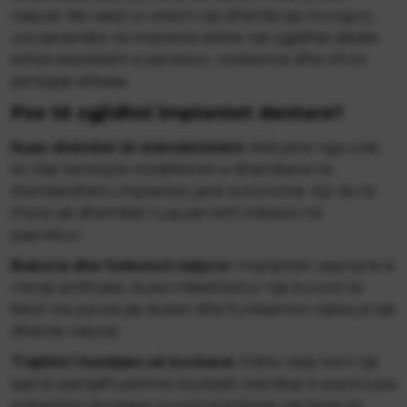
natyral. Në rastin e vetëm një dhëmbi që mungon,
ura qeramike në implante është një zgjidhje ideale:
është estetikisht e përsosur, rezistente dhe ofron
përtypje efikase.
Pse të zgjidhni implantet dentare?
Ruan dhëmbë të shëndetshëm:
Ndryshe nga urat,
të cilat kërkojnë modifikimin e dhëmbëve të
shëndetshëm, implantet janë autonome. Kjo do të
thotë që dhëmbët tuaj përreth mbeten të
paprekur.
Bukuria dhe funksioni natyror:
Implantet veprojnë si
rrënjë artificiale, duke mbështetur një kurorë të
bërë me porosi që duket dhe funksionon njësoj si një
dhëmb natyral.
Trajtimi i humbjes së kockave:
Edhe nëse keni një
sasi të pamjaftueshme kockash, teknikat e avancuara
si shartimi i kockave mund të krijojnë një bazë të