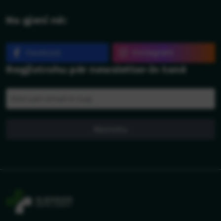
Na gjeni në:
Instagram
Facebook
Regjistrohu për newsletter-in tonë
Abonohu