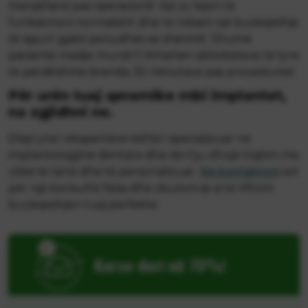
menjëherë pas operacionit. Kjo ju lejon të
funksiononi normalisht dhe të mbani një buzëqeshje
të sigurt gjatë periudhës së shërimit. Shumë
pacientë madje mund t'i kthehen aktiviteteve të tyre
të përditshme brenda 30 minutave pas procedurës!
Për urën tuaj qeramike mbi implantet,
na zgjidhni ne.
Ekipi ynë i ekspertëve është i specializuar në
implantologjinë dentare dhe do t'ju ofrojë trajtim me
cilësi të lartë dhe të personalizuar.
Na kontaktoni
sot
për një konsultë falas dhe zbuloni se si të rifitoni
buzëqeshjen tuaj perfekte.
Kurse deri në 70%!