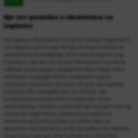
Nje ure qeramike e mbeshtetur ne
implante
Mungesa e dhëmbëve mund të ndikojë negativisht
në cilësinë e jetës tuaj. Përveç komprometimit të
estetikës së buzëqeshjes dhe vetëvlerësimit tuaj,
humbja e një ose më shumë dhëmbëve mund të
ndikojë në përtypjen, shqiptimin dhe madje edhe
shëndetin e përgjithshëm të sistemit tuaj të
përtypjes. Implantet dentare ofrojnë një zgjidhje
inovative dhe afatgjatë për të rikthyer një
buzëqeshje të plotë dhe funksionale. Duke
zëvendësuar rrënjën e dhëmbit që mungon me një
shtyllë të vogël titani, implantet ju lejojnë të
ankoroni një protezë fikse, siç është një urë
qeramike mbi implante, e cila riprodhon në mënyrë
të përsosur pamjen dhe funksionin e dhëmbit