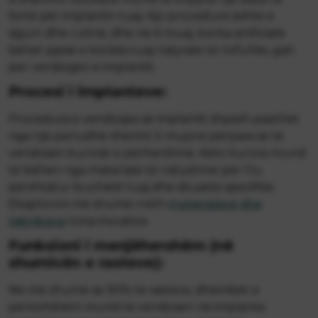
fortë për implantin tuaj. Kjo procedurë është e
sigurt dhe rutinë, dhe në 6 muaj, kocka artificiale
bëhet pjesë e kockës tuaj natyrale të nofullës, gati
për vendosjen e implantit.
Procesi i implanteve:
Procedura e vendosjes së implantit shpesh pasohet
nga një periudhë shërimi 3-mujore përpara se të
vendosen kurorat e përhershme. Këto kurora mund
të bëhen nga materiale të ndryshme për t'iu
përshtatur buxhetit tuaj dhe situatës specifike.
Eksploroni më shumë rreth
materialeve dhe
teknikave
tona inovative.
Funksioni i menjëhershëm (në
shumicën e rasteve):
Në më shumë se 90% të rasteve, dhëmbët e
përkohshëm mund të vendosen në implante