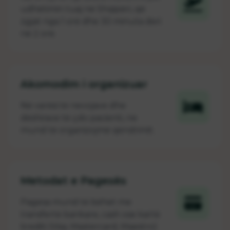
udhëtimin tuaj në Shqipëri, që
zgjat nga 1 orë dhe 30 minuta deri
në 2 orë.
Akomodim i organizuar
Në varësi të nevojave dhe
dëshirave të çdo pacienti, ne
mund të organizojmë qëndrimit.
Metodat e Pagesës
Pagesa mund të bëhet me
transfertë bankare, cash ose kartë
krediti (Visa, Mastercard, Maestro)