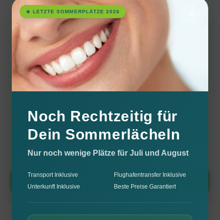
☀️ LETZTE SOMMERPLÄTZE 2026
+1
✕
United
States
+1
E-Mail
Details
Noch Rechtzeitig für
Dein Sommerlächeln
Ich bestätige mein Einverständnis dazu
Datenschutzbestimmungen
und das
Allgemeine
Geschäftsbedingungen
.
Nur noch wenige Plätze für Juli und August
Transport Inklusive
Flughafentransfer Inklusive
ANFRAGE SENDEN
Unterkunft Inklusive
Beste Preise Garantiert